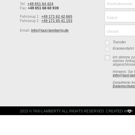
Tel:
+49 651 64 424
Rückrufnummer
Fax:
+49 651 68 60 939
Fahrzeug 1:
+49 171 62 42 665
Datum
Fahrzeug 2:
+49 171 65 41 153
Email:
info@taxi-lamberty.de
Uhrzeit
Transfer
Krankenfahrt
Ich stimme z
meiner Anfra
abgeschlossen
Hinweis: Sie 
info@taxi-la
Detaillierte 
Datenschutz
2015 © TAXI LAMBERTY. ALL RIGHTS RESERVED. CREATED WIT