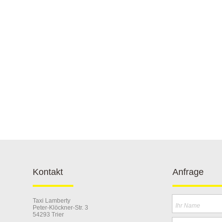
Kontakt
Anfrage
Taxi Lamberty
Ihr Name
Peter-Klöckner-Str. 3
54293 Trier